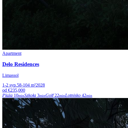
Apartment
Delo Residences
Limassol
1-2
syp.
58-104
m²
2028
od
€235,000
Plaża
10
Szkoła
3
Golf
22
Lotnisko
42
min
min
min
min