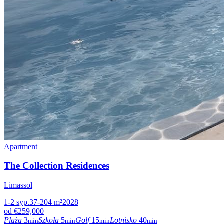
Apartment
The Collection Residences
Limassol
1-2
syp.
37-204
m²
2028
od
€259,000
Plaża
3
Szkoła
5
Golf
15
Lotnisko
40
min
min
min
min