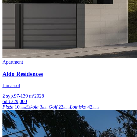
Apartment
Aldo Residences
Limassol
2
syp.
97-139
m²
2028
od
€329,000
Plaża
10
Szkoła
3
Golf
22
Lotnisko
42
min
min
min
min