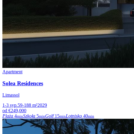
Apartment
Solea Residences
Limassol
1-3
syp.
59-188
m²
2029
od
€249,000
Plaża
4
Szkoła
5
Golf
15
Lotnisko
40
min
min
min
min