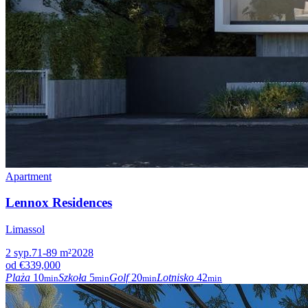
Apartment
Lennox Residences
Limassol
2
syp.
71-89
m²
2028
od
€339,000
Plaża
10
Szkoła
5
Golf
20
Lotnisko
42
min
min
min
min