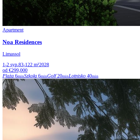
Apartment
Noa Residences
Limassol
1-2
syp.
83-122
m²
2028
od
€299,000
Plaża
6
Szkoła
6
Golf
20
Lotnisko
40
min
min
min
min