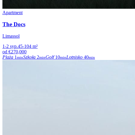
Apartment
The Docs
Limassol
1-2
syp.
45-104
m²
od
€270,000
Plaża
1
Szkoła
2
Golf
10
Lotnisko
40
min
min
min
min