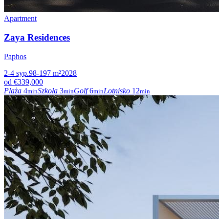
Apartment
Zaya Residences
Paphos
2-4
syp.
98-197
m²
2028
od
€339,000
Plaża
4
Szkoła
3
Golf
6
Lotnisko
12
min
min
min
min