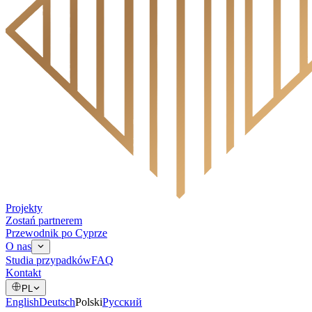
Projekty
Zostań partnerem
Przewodnik po Cyprze
O nas
Studia przypadków
FAQ
Kontakt
PL
English
Deutsch
Polski
Русский