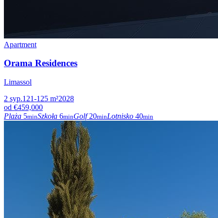
Apartment
Orama Residences
Limassol
2
syp.
121-125
m²
2028
od
€459,000
Plaża
5
Szkoła
6
Golf
20
Lotnisko
40
min
min
min
min