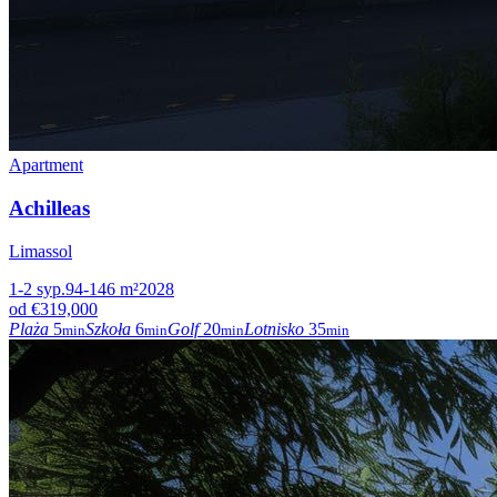
Apartment
Achilleas
Limassol
1-2
syp.
94-146
m²
2028
od
€319,000
Plaża
5
Szkoła
6
Golf
20
Lotnisko
35
min
min
min
min