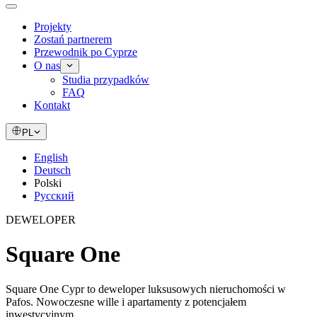
Projekty
Zostań partnerem
Przewodnik po Cyprze
O nas
Studia przypadków
FAQ
Kontakt
PL
English
Deutsch
Polski
Русский
DEWELOPER
Square One
Square One Cypr to deweloper luksusowych nieruchomości w
Pafos. Nowoczesne wille i apartamenty z potencjałem
inwestycyjnym.