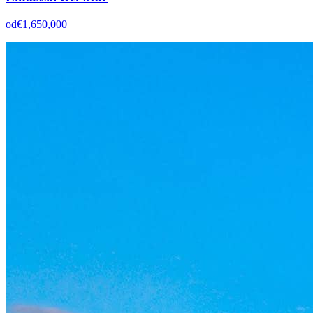
od
€1,650,000