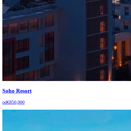
Soho Resort
od
€850,000