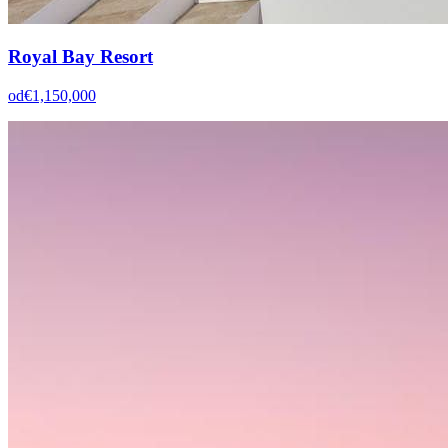
Royal Bay Resort
od
€1,150,000