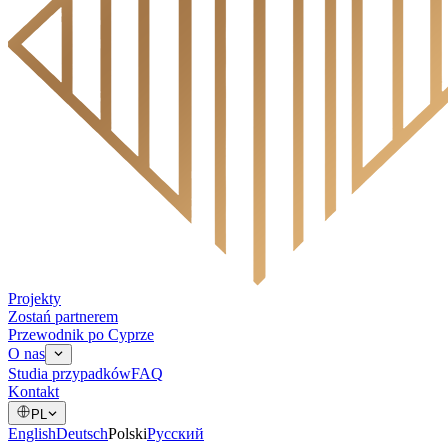
Projekty
Zostań partnerem
Przewodnik po Cyprze
O nas
Studia przypadków
FAQ
Kontakt
PL
English
Deutsch
Polski
Русский