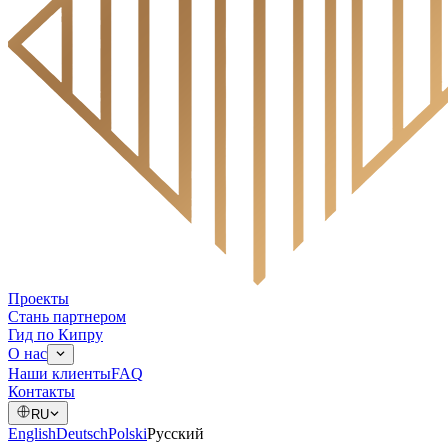
Проекты
Стань партнером
Гид по Кипру
О нас
Наши клиенты
FAQ
Контакты
RU
English
Deutsch
Polski
Русский