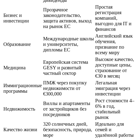
дивиденды
Простая
Прозрачное
регистрация
Бизнес и
законодательство,
компаний,
инвестиции
защита активов, выход
выгодно для IT и
на рынок ЕС
финансов
Английский язык
Международные школы
обучения,
Образование
и университеты,
признание по
дипломы ЕС
всему миру
Высокое качество,
Европейская система
доступные цены,
Медицина
GESY и развитый
страхование от
частный сектор
€30 в месяц
ПМЖ через покупку
Легальная
Иммиграционные
недвижимости от
эмиграция через
программы
€300,000
инвестиции
Рост стоимости 4–
Виллы и апартаменты
6% в год,
Недвижимость
от застройщиков без
стабильный
посредников
рынок
320 солнечных дней,
Идеально для
Качество жизни
безопасность, природа,
семей и
море
удалённой работы