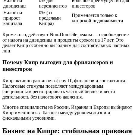
Налог на
0% для
Большое преимущество для
дивиденды
нерезидентов
инвесторов
Налог на
0% (за
Применяется только к
прирост
пределами
кипрской недвижимости
капитала
Кипра)
Кроме того, действует Non-Domicile режим — освобождение
от налога на дивиденды и проценты сроком на 17 лет. Это
делает Кипр особенно выгодным для состоятельных частных
лиц.
Почему Кипр выгоден для фрилансеров и
инвесторов
Кипр активно развивает сферу IT, финансов и консалтинга.
Налоговые стимулы позволяют международным
специалистам регистрировать частный бизнес и вести
деятельность без налогового давления.
Многие специалисты из России, Израиля и Европы выбирают
Кипр именно из-за баланса между уровнем жизни и
фискальными условиями.
Бизнес на Кипре: стабильная правовая