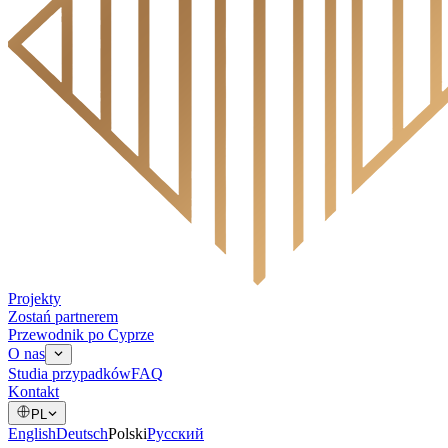
Projekty
Zostań partnerem
Przewodnik po Cyprze
O nas
Studia przypadków
FAQ
Kontakt
PL
English
Deutsch
Polski
Русский