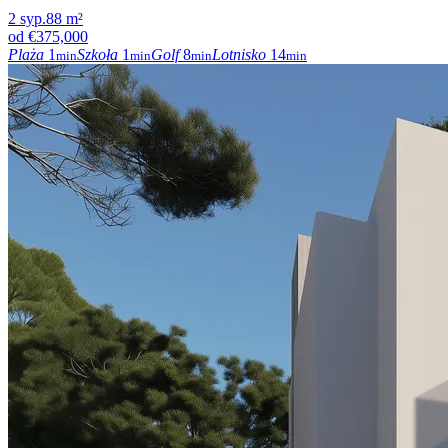
2
syp.
88
m²
od
€375,000
Plaża
1
Szkoła
1
Golf
8
Lotnisko
14
min
min
min
min