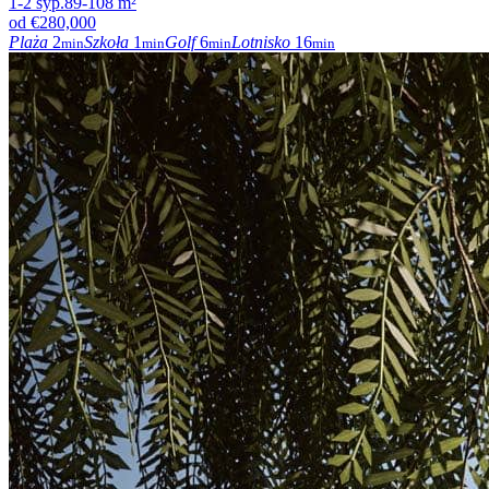
1-2
syp.
89-108
m²
od
€280,000
Plaża
2
Szkoła
1
Golf
6
Lotnisko
16
min
min
min
min