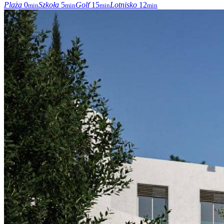
Plaża
0
Szkoła
5
Golf
15
Lotnisko
12
min
min
min
min