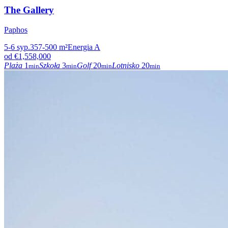
The Gallery
Paphos
5-6
syp.
357-500
m²
Energia
A
od
€1,558,000
Plaża
1
Szkoła
3
Golf
20
Lotnisko
20
min
min
min
min