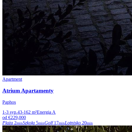
Apartment
Atrium Apartamenty
Paphos
1-3
syp.
43-162
m²
Energia
A
od
€229,000
Plaża
2
Szkoła
5
Golf
17
Lotnisko
20
min
min
min
min