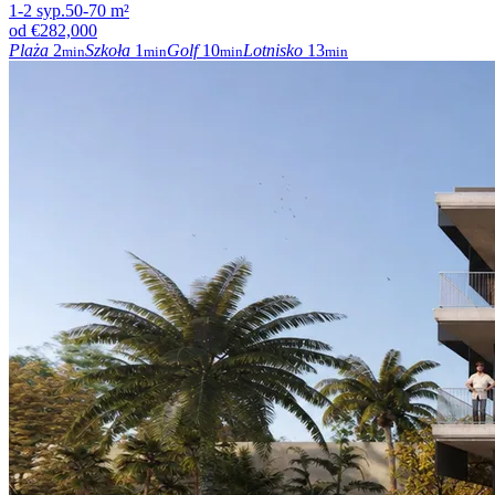
1-2
syp.
50-70
m²
od
€282,000
Plaża
2
Szkoła
1
Golf
10
Lotnisko
13
min
min
min
min