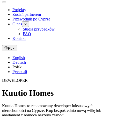
Projekty
Zostań partnerem
Przewodnik po Cyprze
O nas
Studia przypadków
FAQ
Kontakt
PL
English
Deutsch
Polski
Русский
DEWELOPER
Kuutio Homes
Kuutio Homes to renomowany deweloper luksusowych
nieruchomości na Cyprze. Kup bezpośrednio nową willę lub
apartament z pomocą naszego zespołu.