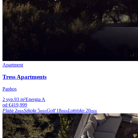
Apartment
Tress Apartments
Paphos
2
syp.
93
m²
Energia
A
od
€419,999
Plaża
2
Szkoła
5
Golf
18
Lotnisko
20
min
min
min
min