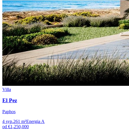
Villa
El Pez
Paphos
4
syp.
261
m²
Energia
A
od
€1,250,000