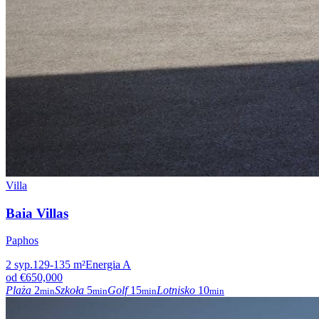
Villa
Baia Villas
Paphos
2
syp.
129-135
m²
Energia
A
od
€650,000
Plaża
2
Szkoła
5
Golf
15
Lotnisko
10
min
min
min
min