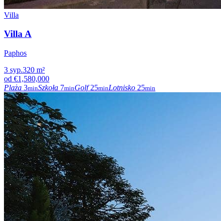
Villa
Villa A
Paphos
3
syp.
320
m²
od
€1,580,000
Plaża
3
Szkoła
7
Golf
25
Lotnisko
25
min
min
min
min