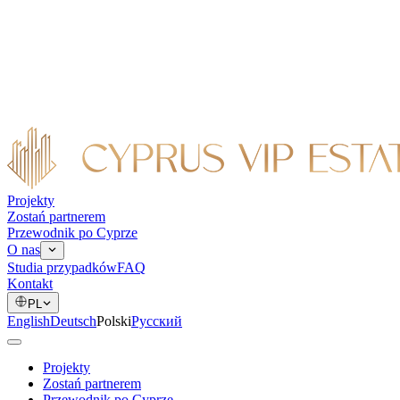
Projekty
Zostań partnerem
Przewodnik po Cyprze
O nas
Studia przypadków
FAQ
Kontakt
PL
English
Deutsch
Polski
Русский
Projekty
Zostań partnerem
Przewodnik po Cyprze