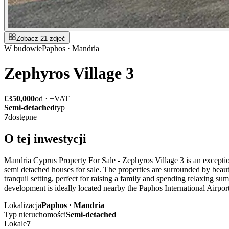
Zobacz 21 zdjęć
W budowie
Paphos · Mandria
Zephyros Village 3
€350,000
od · +VAT
Semi-detached
typ
7
dostępne
O tej inwestycji
Mandria Cyprus Property For Sale - Zephyros Village 3 is an excepti
semi detached houses for sale. The properties are surrounded by beauti
tranquil setting, perfect for raising a family and spending relaxing 
development is ideally located nearby the Paphos International Airpo
Lokalizacja
Paphos · Mandria
Typ nieruchomości
Semi-detached
Lokale
7