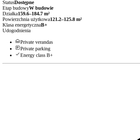
Status
Dostępne
Etap budowy
W budowie
Działka
159.6–184.7 m²
Powierzchnia użytkowa
121.2–125.8 m²
Klasa energetyczna
B+
Udogodnienia
Private verandas
Private parking
Energy class B+