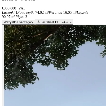
€380,000
+VAT
Łazienki
1
Pow. użytk.
74.02 m²
Weranda
16.05 m²
Łącznie
90.07 m²
Piętro
3
Wszystkie szczegóły
Factsheet PDF
wkrótce