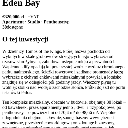
Eden Bay
€320,000
od · +VAT
Apartment · Studio · Penthouse
typ
38
dostępne
O tej inwestycji
W dzielnicy Tombs of the Kings, której nazwa pochodzi od
wykutych w skale grobowców strzegących tego wybrzeża od
czasów starożytnych, zabudowa ustępuje miejsca prywatności.
Wapienne klify opadają ku przejrzystej wodzie wzdłuż chronionego
parku nadmorskiego, ścieżki rowerowe i zadbane promenady łączą
wybrzeże z cichymi enklawami mieszkalnymi powyżej, a lotnisko
znajduje się w odległości pół godziny jazdy. Wieczory płyną tu
wolniej: stoliki nad wodą o zachodzie słońca, krótki dojazd do portu
i starówki Pafos.
Ten kompleks mieszkalny, obecnie w budowie, obejmuje 38 lokali –
od kawalerek, przez apartamenty jedno-, dwu- i trzypokojowe, po
penthouse'y – o powierzchni od 70,4 m² do 98,66 m². Wspólne
udogodnienia obejmują siłownię, saunę, baseny wewnętrzne i
zewnętrzne, przestrzeń coworkingową oraz lounge biznesowy,
zapewniając mieszkańcom zarówno możliwości sportowe, jak i