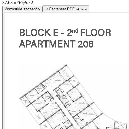
87.68 m²
Piętro
2
Wszystkie szczegóły
Factsheet PDF
wkrótce