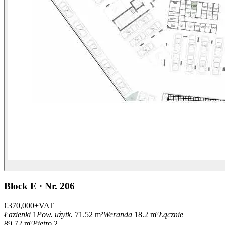
Block E · Nr. 206
€370,000
+VAT
Łazienki
1
Pow. użytk.
71.52 m²
Weranda
18.2 m²
Łącznie
89.72 m²
Piętro
2