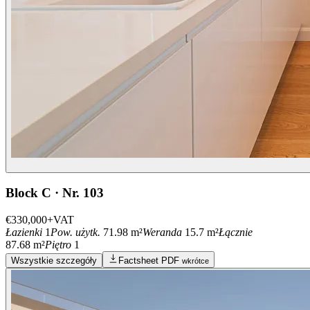
Block C · Nr. 103
€330,000
+VAT
Łazienki
1
Pow. użytk.
71.98 m²
Weranda
15.7 m²
Łącznie
87.68 m²
Piętro
1
Wszystkie szczegóły
Factsheet PDF
wkrótce