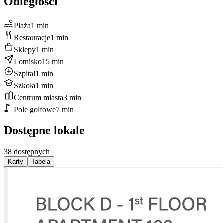
Odległości
Plaża
1
min
Restauracje
1
min
Sklepy
1
min
Lotnisko
15
min
Szpital
1
min
Szkoła
1
min
Centrum miasta
3
min
Pole golfowe
7
min
Dostępne lokale
38 dostępnych
Karty
Tabela