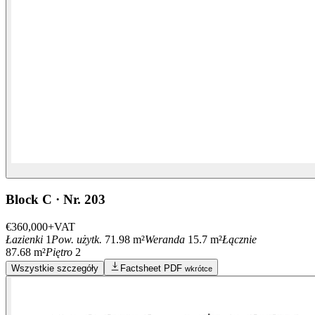
Block C · Nr. 203
€360,000
+VAT
Łazienki
1
Pow. użytk.
71.98 m²
Weranda
15.7 m²
Łącznie
87.68 m²
Piętro
2
Wszystkie szczegóły
Factsheet PDF
wkrótce