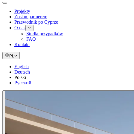
Projekty
Zostań partnerem
Przewodnik po Cyprze
O nas
Studia przypadków
FAQ
Kontakt
PL
English
Deutsch
Polski
Русский