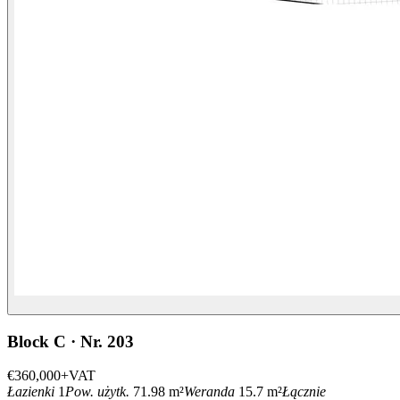
Block C · Nr. 203
€360,000
+VAT
Łazienki
1
Pow. użytk.
71.98 m²
Weranda
15.7 m²
Łącznie