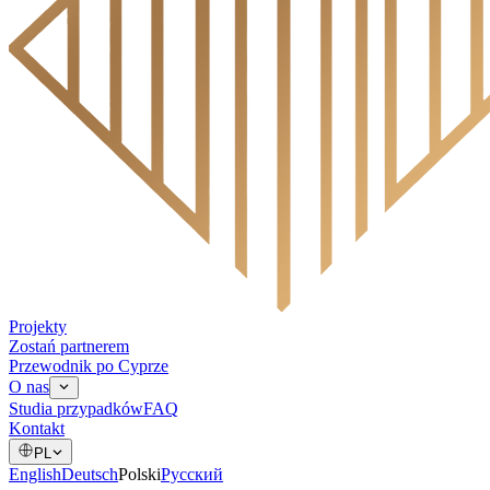
Projekty
Zostań partnerem
Przewodnik po Cyprze
O nas
Studia przypadków
FAQ
Kontakt
PL
English
Deutsch
Polski
Русский