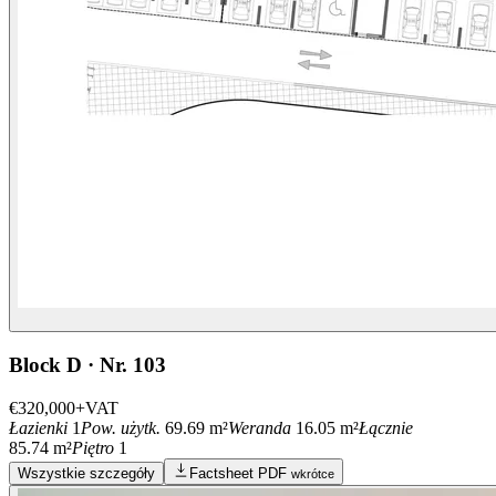
Block D · Nr. 103
€320,000
+VAT
Łazienki
1
Pow. użytk.
69.69 m²
Weranda
16.05 m²
Łącznie
85.74 m²
Piętro
1
Wszystkie szczegóły
Factsheet PDF
wkrótce