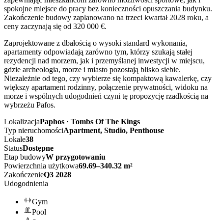
spokojne miejsce do pracy bez konieczności opuszczania budynku.
Zakończenie budowy zaplanowano na trzeci kwartał 2028 roku, a
ceny zaczynają się od 320 000 €.
Zaprojektowane z dbałością o wysoki standard wykonania,
apartamenty odpowiadają zarówno tym, którzy szukają stałej
rezydencji nad morzem, jak i przemyślanej inwestycji w miejscu,
gdzie archeologia, morze i miasto pozostają blisko siebie.
Niezależnie od tego, czy wybierze się kompaktową kawalerkę, czy
większy apartament rodzinny, połączenie prywatności, widoku na
morze i wspólnych udogodnień czyni tę propozycję rzadkością na
wybrzeżu Pafos.
Lokalizacja
Paphos · Tombs Of The Kings
Typ nieruchomości
Apartment, Studio, Penthouse
Lokale
38
Status
Dostępne
Etap budowy
W przygotowaniu
Powierzchnia użytkowa
69.69–340.32 m²
Zakończenie
Q3 2028
Udogodnienia
Gym
Pool