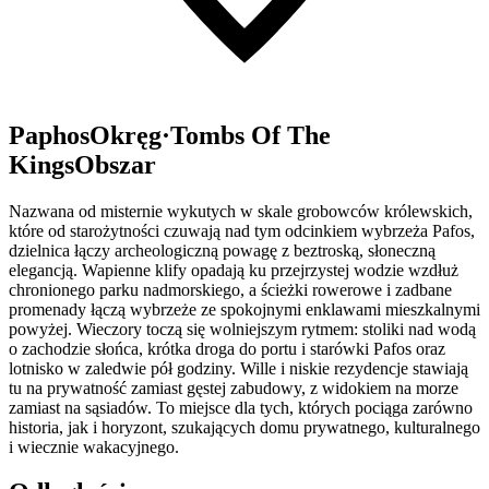
Paphos
Okręg
·
Tombs Of The
Kings
Obszar
Nazwana od misternie wykutych w skale grobowców królewskich,
które od starożytności czuwają nad tym odcinkiem wybrzeża Pafos,
dzielnica łączy archeologiczną powagę z beztroską, słoneczną
elegancją. Wapienne klify opadają ku przejrzystej wodzie wzdłuż
chronionego parku nadmorskiego, a ścieżki rowerowe i zadbane
promenady łączą wybrzeże ze spokojnymi enklawami mieszkalnymi
powyżej. Wieczory toczą się wolniejszym rytmem: stoliki nad wodą
o zachodzie słońca, krótka droga do portu i starówki Pafos oraz
lotnisko w zaledwie pół godziny. Wille i niskie rezydencje stawiają
tu na prywatność zamiast gęstej zabudowy, z widokiem na morze
zamiast na sąsiadów. To miejsce dla tych, których pociąga zarówno
historia, jak i horyzont, szukających domu prywatnego, kulturalnego
i wiecznie wakacyjnego.