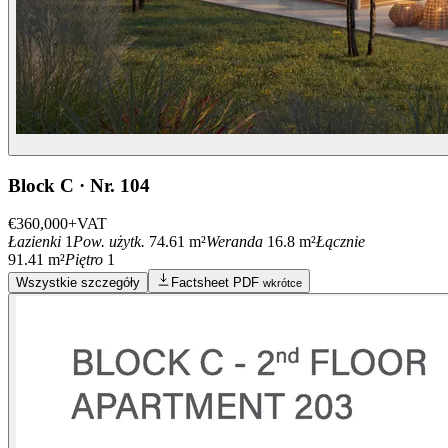
Block C · Nr. 104
€360,000
+VAT
Łazienki
1
Pow. użytk.
74.61 m²
Weranda
16.8 m²
Łącznie
91.41 m²
Piętro
1
Wszystkie szczegóły
Factsheet PDF
wkrótce