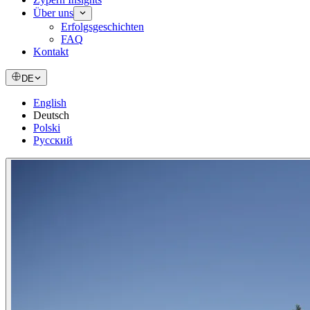
Über uns
Erfolgsgeschichten
FAQ
Kontakt
DE
English
Deutsch
Polski
Русский