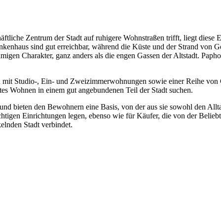
iche Zentrum der Stadt auf ruhigere Wohnstraßen trifft, liegt diese Ent
nkenhaus sind gut erreichbar, während die Küste und der Strand von Ger
gen Charakter, ganz anders als die engen Gassen der Altstadt. Paphos 
n mit Studio-, Ein- und Zweizimmerwohnungen sowie einer Reihe von Ge
htes Wohnen in einem gut angebundenen Teil der Stadt suchen.
und bieten den Bewohnern eine Basis, von der aus sie sowohl den All
ichtigen Einrichtungen legen, ebenso wie für Käufer, die von der Beli
elnden Stadt verbindet.