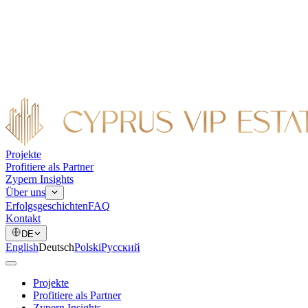
Projekte
Profitiere als Partner
Zypern Insights
Über uns
Erfolgsgeschichten
FAQ
Kontakt
DE
English
Deutsch
Polski
Русский
Projekte
Profitiere als Partner
Zypern Insights