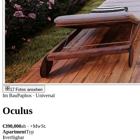
17 Fotos ansehen
Im Bau
Paphos · Universal
Oculus
€390,000
ab · +MwSt.
Apartment
Typ
1
verfügbar