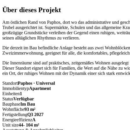
Über dieses Projekt
Am östlichen Rand von Paphos, dort wo das administrative und geschäftl
Trubel ausgerichtet ist. Supermärkte, Schulen und das allgemeine Kra
großzügige Grundstücke verleihen der Gegend einen ruhigen, weiträumi
seinen alltäglichen Rhythmus zu verlieren.
Die derzeit im Bau befindliche Anlage besteht aus zwei Wohnblöcke
Zweizimmerwohnung, geeignet für alle, die komfortables, pflegeleic
Die Innenräume sind auf praktisches, zeitgemäßes Wohnen ausgelegt 
Dieser Standort eignet sich für Familien, die Wert auf die Nähe zu w
ein Ort, der ruhiges Wohnen mit der Dynamik einer sich stark entwick
Standort
Paphos · Universal
Immobilientyp
Apartment
Einheiten
1
Status
Verfügbar
Bauphase
Im Bau
Wohnfläche
93 m²
Fertigstellung
Q3 2027
Energieeffizienz
A
Unit size
44- 104 m²