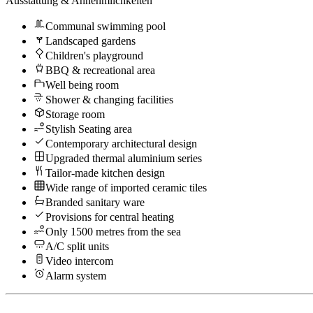
Ausstattung & Annehmlichkeiten
Communal swimming pool
Landscaped gardens
Children's playground
BBQ & recreational area
Well being room
Shower & changing facilities
Storage room
Stylish Seating area
Contemporary architectural design
Upgraded thermal aluminium series
Tailor-made kitchen design
Wide range of imported ceramic tiles
Branded sanitary ware
Provisions for central heating
Only 1500 metres from the sea
A/C split units
Video intercom
Alarm system