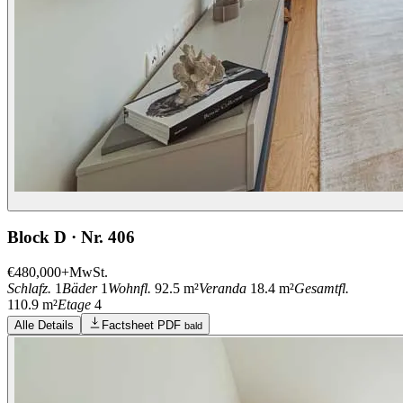
Block D · Nr. 406
€480,000
+MwSt.
Schlafz.
1
Bäder
1
Wohnfl.
92.5 m²
Veranda
18.4 m²
Gesamtfl.
110.9 m²
Etage
4
Alle Details
Factsheet PDF
bald