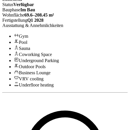
Status
Verfügbar
Bauphase
Im Bau
Wohnfläche
69.6–208.45 m²
Fertigstellung
Q1 2028
Ausstattung & Annehmlichkeiten
Gym
Pool
Sauna
Coworking Space
Underground Parking
Outdoor Pools
Business Lounge
VRV cooling
Underfloor heating