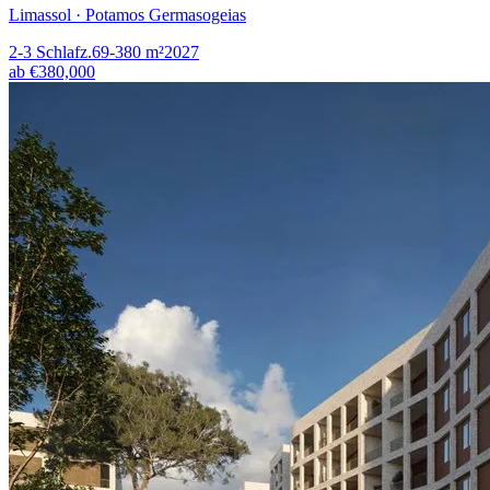
Limassol · Potamos Germasogeias
2-3
Schlafz.
69-380
m²
2027
ab
€380,000