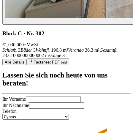
Block C · Nr. 302
€1,030,000
+MwSt.
Schlafz.
3
Bäder
3
Wohnfl.
196.8 m²
Veranda
36.3 m²
Gesamtfl.
233.10000000000002 m²
Etage
3
Alle Details
Factsheet PDF
bald
Lassen Sie sich noch heute
von uns
beraten
!
Ihr Vorname
Ihr Nachname
Telefon