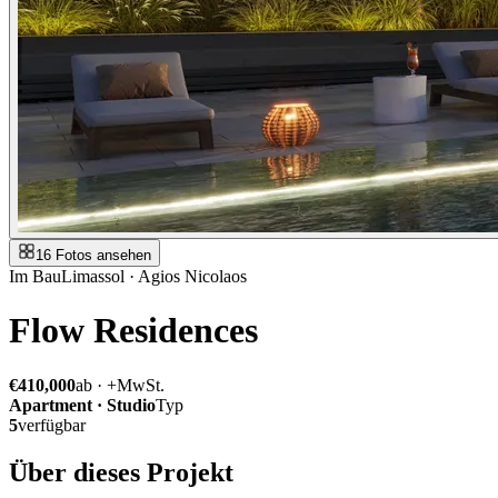
16 Fotos ansehen
Im Bau
Limassol · Agios Nicolaos
Flow Residences
€410,000
ab · +MwSt.
Apartment · Studio
Typ
5
verfügbar
Über dieses Projekt