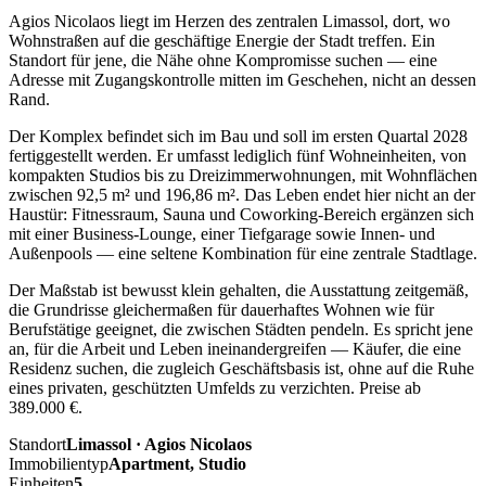
Agios Nicolaos liegt im Herzen des zentralen Limassol, dort, wo
Wohnstraßen auf die geschäftige Energie der Stadt treffen. Ein
Standort für jene, die Nähe ohne Kompromisse suchen — eine
Adresse mit Zugangskontrolle mitten im Geschehen, nicht an dessen
Rand.
Der Komplex befindet sich im Bau und soll im ersten Quartal 2028
fertiggestellt werden. Er umfasst lediglich fünf Wohneinheiten, von
kompakten Studios bis zu Dreizimmerwohnungen, mit Wohnflächen
zwischen 92,5 m² und 196,86 m². Das Leben endet hier nicht an der
Haustür: Fitnessraum, Sauna und Coworking-Bereich ergänzen sich
mit einer Business-Lounge, einer Tiefgarage sowie Innen- und
Außenpools — eine seltene Kombination für eine zentrale Stadtlage.
Der Maßstab ist bewusst klein gehalten, die Ausstattung zeitgemäß,
die Grundrisse gleichermaßen für dauerhaftes Wohnen wie für
Berufstätige geeignet, die zwischen Städten pendeln. Es spricht jene
an, für die Arbeit und Leben ineinandergreifen — Käufer, die eine
Residenz suchen, die zugleich Geschäftsbasis ist, ohne auf die Ruhe
eines privaten, geschützten Umfelds zu verzichten. Preise ab
389.000 €.
Standort
Limassol · Agios Nicolaos
Immobilientyp
Apartment, Studio
Einheiten
5