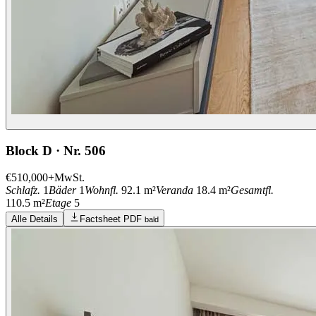
Block D · Nr. 506
€510,000
+MwSt.
Schlafz.
1
Bäder
1
Wohnfl.
92.1 m²
Veranda
18.4 m²
Gesamtfl.
110.5 m²
Etage
5
Alle Details
Factsheet PDF
bald