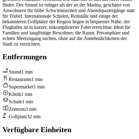
findet. Der Strand ist ruhiger als der an der Marina, geschätzt von
Anwohnern für frühe Schwimmzeiten und Abendspaziergänge statt
für Trubel. Internationale Schulen, Reitställe und einige der
bekannteren Golfplätze der Region liegen in bequemer Nähe, der
Flughafen ist in kurzer, unkomplizierter Fahrt erreichbar. Ideal für
Familien und langfristige Bewohner, die Raum, Privatsphäre und
echten Meerzugang suchen, ohne auf die Annehmlichkeiten der
Stadt zu verzichten.
Entfernungen
Strand
1
min
Restaurants
1
min
Supermarket
1
min
Klinik
1
min
Schule
1
min
Zentrum
3
min
Golfplatz
32
min
Verfügbare Einheiten