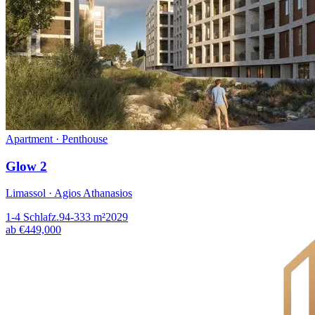
Apartment · Penthouse
Glow 2
Limassol · Agios Athanasios
1-4
Schlafz.
94-333
m²
2029
ab
€449,000