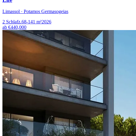
Limassol · Potamos Germasogeias
2
Schlafz.
68-141
m²
2026
ab
€440,000