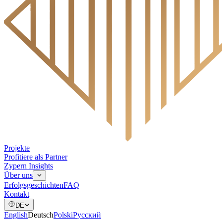
Projekte
Profitiere als Partner
Zypern Insights
Über uns
Erfolgsgeschichten
FAQ
Kontakt
DE
English
Deutsch
Polski
Русский