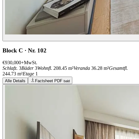
Block C · Nr. 102
€930,000
+MwSt.
Schlafz.
3
Bäder
3
Wohnfl.
208.45 m²
Veranda
36.28 m²
Gesamtfl.
244.73 m²
Etage
1
Alle Details
Factsheet PDF
bald