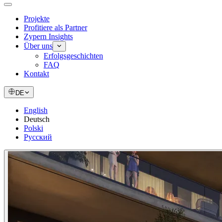
Projekte
Profitiere als Partner
Zypern Insights
Über uns
Erfolgsgeschichten
FAQ
Kontakt
DE
English
Deutsch
Polski
Русский