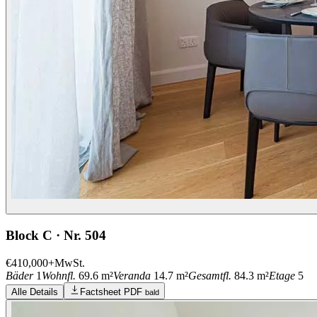
Block C · Nr. 504
€410,000
+MwSt.
Bäder
1
Wohnfl.
69.6 m²
Veranda
14.7 m²
Gesamtfl.
84.3 m²
Etage
5
Alle Details
Factsheet PDF
bald