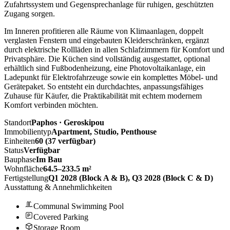
Zufahrtssystem und Gegensprechanlage für ruhigen, geschützten
Zugang sorgen.
Im Inneren profitieren alle Räume von Klimaanlagen, doppelt
verglasten Fenstern und eingebauten Kleiderschränken, ergänzt
durch elektrische Rollläden in allen Schlafzimmern für Komfort und
Privatsphäre. Die Küchen sind vollständig ausgestattet, optional
erhältlich sind Fußbodenheizung, eine Photovoltaikanlage, ein
Ladepunkt für Elektrofahrzeuge sowie ein komplettes Möbel- und
Gerätepaket. So entsteht ein durchdachtes, anpassungsfähiges
Zuhause für Käufer, die Praktikabilität mit echtem modernem
Komfort verbinden möchten.
Standort
Paphos · Geroskipou
Immobilientyp
Apartment, Studio, Penthouse
Einheiten
60 (37 verfügbar)
Status
Verfügbar
Bauphase
Im Bau
Wohnfläche
64.5–233.5 m²
Fertigstellung
Q1 2028 (Block A & B), Q3 2028 (Block C & D)
Ausstattung & Annehmlichkeiten
Communal Swimming Pool
Covered Parking
Storage Room