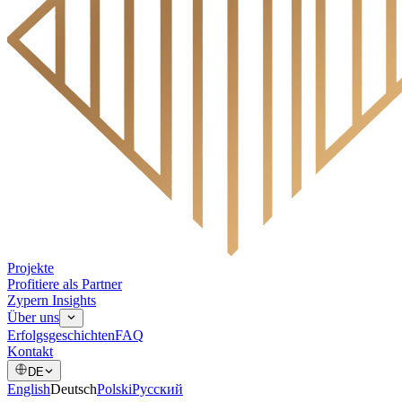
Projekte
Profitiere als Partner
Zypern Insights
Über uns
Erfolgsgeschichten
FAQ
Kontakt
DE
English
Deutsch
Polski
Русский