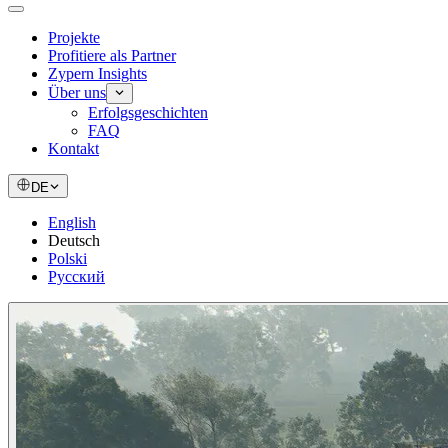
Projekte
Profitiere als Partner
Zypern Insights
Über uns
Erfolgsgeschichten
FAQ
Kontakt
DE
English
Deutsch
Polski
Русский