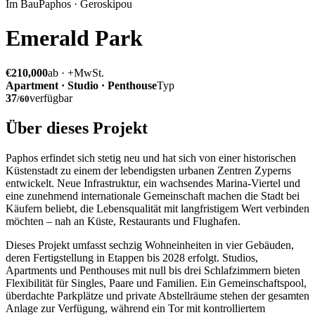
Im Bau
Paphos · Geroskipou
Emerald Park
€210,000
ab · +MwSt.
Apartment · Studio · Penthouse
Typ
37
verfügbar
/
60
Über dieses Projekt
Paphos erfindet sich stetig neu und hat sich von einer historischen
Küstenstadt zu einem der lebendigsten urbanen Zentren Zyperns
entwickelt. Neue Infrastruktur, ein wachsendes Marina-Viertel und
eine zunehmend internationale Gemeinschaft machen die Stadt bei
Käufern beliebt, die Lebensqualität mit langfristigem Wert verbinden
möchten – nah an Küste, Restaurants und Flughafen.
Dieses Projekt umfasst sechzig Wohneinheiten in vier Gebäuden,
deren Fertigstellung in Etappen bis 2028 erfolgt. Studios,
Apartments und Penthouses mit null bis drei Schlafzimmern bieten
Flexibilität für Singles, Paare und Familien. Ein Gemeinschaftspool,
überdachte Parkplätze und private Abstellräume stehen der gesamten
Anlage zur Verfügung, während ein Tor mit kontrolliertem