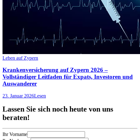
Leben auf Zypern
Krankenversicherung auf Zypern 2026 –
Vollständiger Leitfaden für Expats, Investoren und
Auswanderer
23. Januar 2026
Lesen
Lassen Sie sich noch heute
von uns
beraten
!
Ihr Vorname