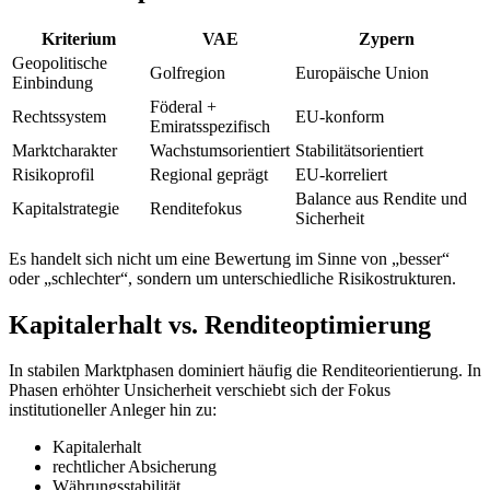
Kriterium
VAE
Zypern
Geopolitische
Golfregion
Europäische Union
Einbindung
Föderal +
Rechtssystem
EU-konform
Emiratsspezifisch
Marktcharakter
Wachstumsorientiert
Stabilitätsorientiert
Risikoprofil
Regional geprägt
EU-korreliert
Balance aus Rendite und
Kapitalstrategie
Renditefokus
Sicherheit
Es handelt sich nicht um eine Bewertung im Sinne von „besser“
oder „schlechter“, sondern um unterschiedliche Risikostrukturen.
Kapitalerhalt vs. Renditeoptimierung
In stabilen Marktphasen dominiert häufig die Renditeorientierung. In
Phasen erhöhter Unsicherheit verschiebt sich der Fokus
institutioneller Anleger hin zu:
Kapitalerhalt
rechtlicher Absicherung
Währungsstabilität