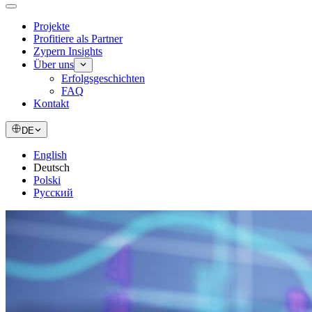
Projekte
Profitiere als Partner
Zypern Insights
Über uns
Erfolgsgeschichten
FAQ
Kontakt
DE
English
Deutsch
Polski
Русский