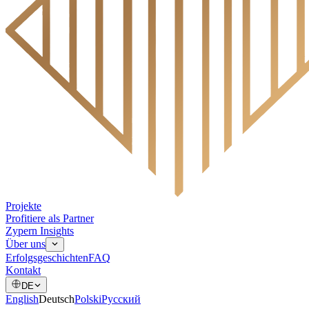
Projekte
Profitiere als Partner
Zypern Insights
Über uns
Erfolgsgeschichten
FAQ
Kontakt
DE
English
Deutsch
Polski
Русский