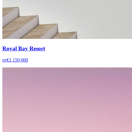
Royal Bay Resort
от
€1,150,000