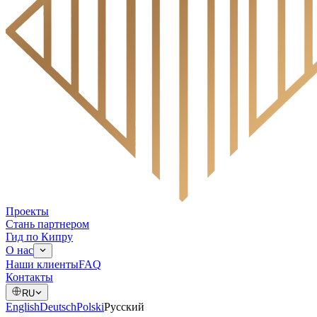
Проекты
Стань партнером
Гид по Кипру
О нас
Наши клиенты
FAQ
Контакты
RU
English
Deutsch
Polski
Русский