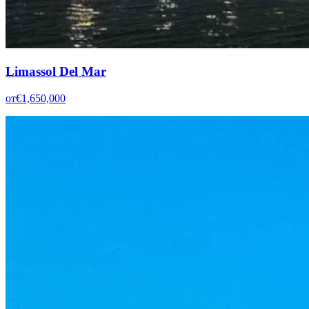
Limassol Del Mar
от
€1,650,000