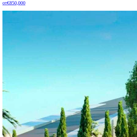
от
€850,000