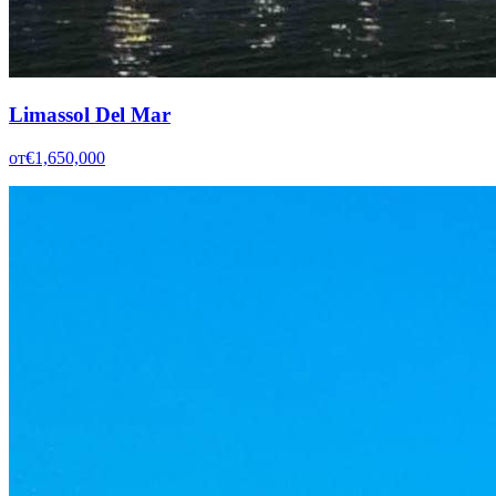
Limassol Del Mar
от
€1,650,000