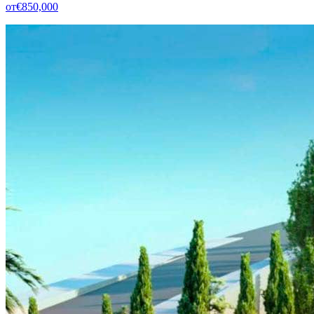
от
€850,000