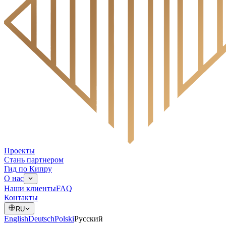
Проекты
Стань партнером
Гид по Кипру
О нас
Наши клиенты
FAQ
Контакты
RU
English
Deutsch
Polski
Русский