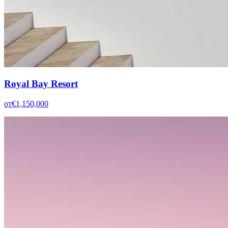
Royal Bay Resort
от
€1,150,000